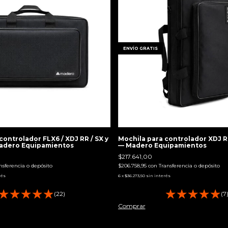
ENVÍO GRATIS
controlador FLX6 / XDJ RR / SX y
Mochila para controlador XDJ RX
Madero Equipamientos
— Madero Equipamientos
$217.641,00
nsferencia o depósito
$206.758,95
con
Transferencia o depósito
rés
6
x
$36.273,50
sin interés
(22)
(7
Comprar