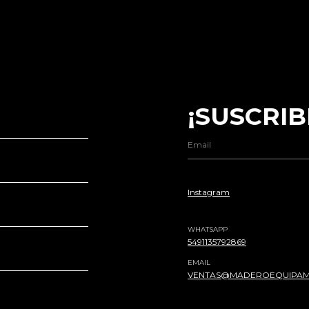
¡SUSCRIB
Instagram
WHATSAPP
5491135792869
EMAIL
VENTAS@MADEROEQUIPAM