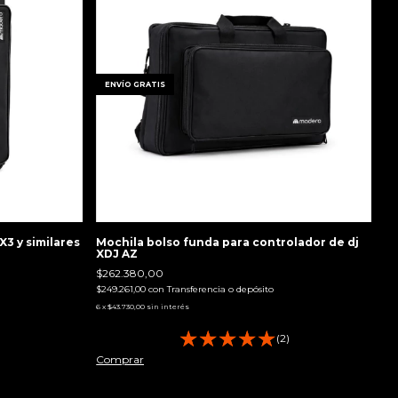
ENVÍO GRATIS
3 y similares
Mochila bolso funda para controlador de dj
XDJ AZ
$262.380,00
$249.261,00
con
Transferencia o depósito
6
x
$43.730,00
sin interés
)
(2)