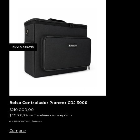
ENVÍO GRATIS
Bolso Controlador Pioneer CDJ 3000
$210.000,00
$199.500,00
con
Transferencia o depósito
6
x
$35.000,00
sin interés