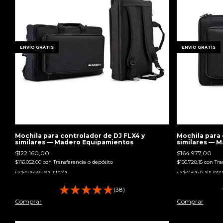
ENVÍO GRATIS
ENVÍO GRATIS
Mochila para controlador de DJ FLX4 y
Mochila para 
similares — Madero Equipamientos
similares — 
$122.160,00
$164.977,00
$116.052,00
con
Transferencia o depósito
$156.728,15
con
Tra
6
x
$20.360,00
sin interés
6
x
$27.496,17
sin inte
(38)
Comprar
Comprar