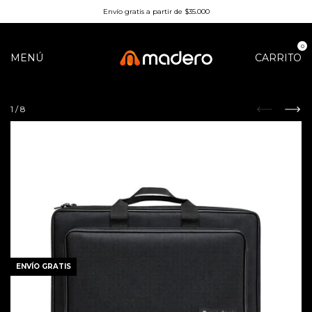
Envío gratis a partir de $35.000
0
MENÚ
CARRITO
1
/
8
ENVÍO GRATIS