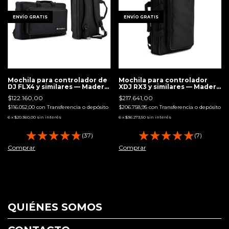
ENVÍO GRATIS
ENVÍO GRATIS
Mochila para controlador de
Mochila para controlador
DJ FLX4 y similares — Madero
XDJ RX3 y similares — Madero
Equipamientos
Equipamientos
$122.160,00
$217.641,00
$116.052,00
con
Transferencia o depósito
$206.758,95
con
Transferencia o depósito
6
x
$20.360,00
sin interés
6
x
$36.273,50
sin interés
(37)
(7)
Comprar
Comprar
QUIÉNES SOMOS