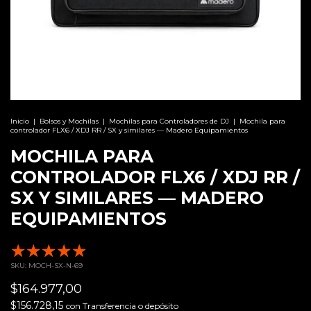
Inicio
|
Bolsos y Mochilas
|
Mochilas para Controladores de DJ
|
Mochila para
controlador FLX6 / XDJ RR / SX y similares — Madero Equipamientos
MOCHILA PARA
CONTROLADOR FLX6 / XDJ RR /
SX Y SIMILARES — MADERO
EQUIPAMIENTOS
21 Reseñas
SKU:
MOCH-SX-N-69
$164.977,00
$156.728,15
con
Transferencia o depósito