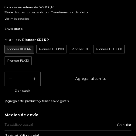
6
cuotas sin interés de
$27.496,17
5% de descuento
pagando con Transferencia o depósito
Ver más detalles
Envío gratis
MODELOS:
Pioneer XDJ RR
Pioneer XDJ RR
Pioneer DDJ800
Pioneer SX
Pioneer DDJ1000
Pioneer FLX10
3
en stock
¡Agregá este producto y
tenés envío gratis!
Entregas para el CP:
Medios de envío
Calcular
No sé mi código postal