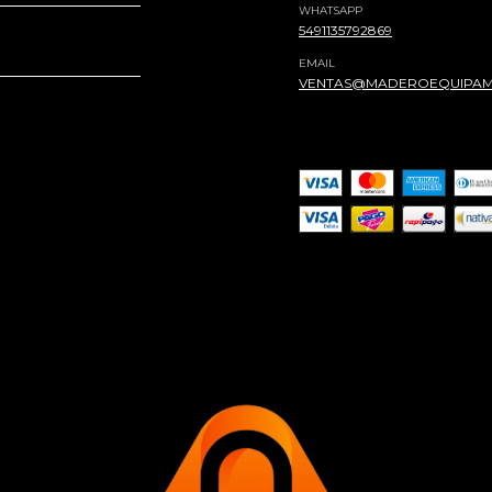
WHATSAPP
5491135792869
EMAIL
VENTAS@MADEROEQUIPAM