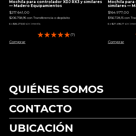
Mochila para controlador XDJ RX3 y similares
Mochila para 
— Madero Equipamientos
similares — 
$217.641,00
$164.977,00
$206.758,95
con
Transferencia o depósito
$156.728,15
con
Tra
6
x
$36.273,50
sin interés
6
x
$27.496,17
sin inte
(7)
Comprar
Comprar
QUIÉNES SOMOS
CONTACTO
UBICACIÓN