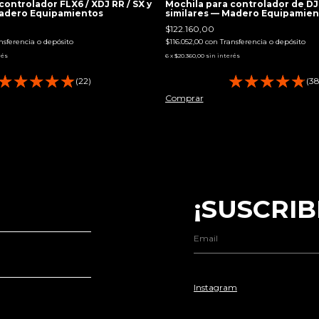
controlador FLX6 / XDJ RR / SX y
Mochila para controlador de DJ
Madero Equipamientos
similares — Madero Equipamien
$122.160,00
nsferencia o depósito
$116.052,00
con
Transferencia o depósito
rés
6
x
$20.360,00
sin interés
(22)
(38
Comprar
¡SUSCRIB
Instagram