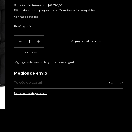
6
cuotas sin interés de
$43.730,00
5% de descuento
pagando con Transferencia o depósito
Ver más detalles
Envío gratis
10
en stock
¡Agregá este producto y
tenés envío gratis!
Entregas para el CP:
Medios de envío
Calcular
No sé mi código postal