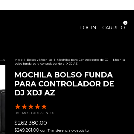
0
LOGIN
CARRITO
Inicio
|
Bolsos y Mochilas
|
Mochilas para Controladores de DJ
|
Mochila
bolso funda para controlador de dj XDJ AZ
MOCHILA BOLSO FUNDA
PARA CONTROLADOR DE
DJ XDJ AZ
2 Reseñas
SKU:
MOCH-XDJ-AZ-N-100
$262.380,00
$249.261,00
con
Transferencia o depósito