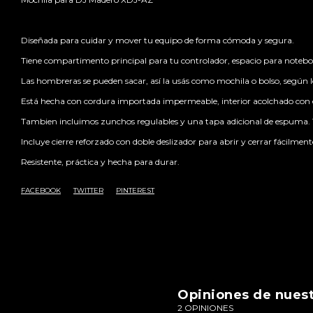
Diseñada para cuidar y mover tu equipo de forma cómoda y segura.
Tiene compartimento principal para tu controlador, espacio para notebook
Las hombreras se pueden sacar, así la usás como mochila o bolso, según lo
Está hecha con cordura importada impermeable, interior acolchado co
Tambien incluimos zunchos regulables y una tapa adicional de espuma. T
Incluye cierre reforzado con doble deslizador para abrir y cerrar fácilment
Resistente, práctica y hecha para durar.
FACEBOOK
TWITTER
PINTEREST
Opiniones de nuest
2 OPINIONES