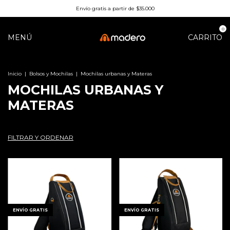
Envío gratis a partir de $35.000
0
MENÚ
CARRITO
Inicio
|
Bolsos y Mochilas
|
Mochilas urbanas y Materas
MOCHILAS URBANAS Y
MATERAS
FILTRAR Y ORDENAR
1
/
10
1
/
6
ENVÍO GRATIS
ENVÍO GRATIS