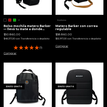
+1
3 colores
Bolso mochila matero Barker
Matero Barker con correa
— llevá tu mate a donde
regulable
vayas
$50.860,00
$58.860,00
$48.317,00
con
Transferencia o depósito
$55.917,00
con
Transferencia o depósito
Comprar
(1)
Comprar
1
/
9
1
/
6
ENVÍO GRATIS
ENVÍO GRATIS