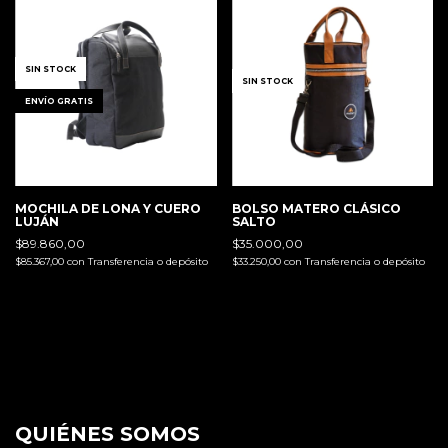
1
/
5
1
/
4
SIN STOCK
SIN STOCK
ENVÍO GRATIS
MOCHILA DE LONA Y CUERO
BOLSO MATERO CLÁSICO
LUJÁN
SALTO
$89.860,00
$35.000,00
$85.367,00
con
Transferencia o depósito
$33.250,00
con
Transferencia o depósito
QUIÉNES SOMOS