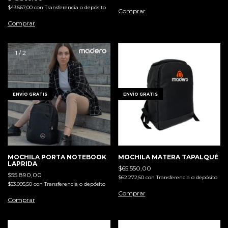
$43.567,00
con
Transferencia o depósito
Comprar
1
/
2
1
/
8
ENVÍO GRATIS
ENVÍO GRATIS
MOCHILA PORTA NOTEBOOK
MOCHILA MATERA TAPALQUÉ
LAPRIDA
$65.550,00
$55.890,00
$62.272,50
con
Transferencia o depósito
$53.095,50
con
Transferencia o depósito