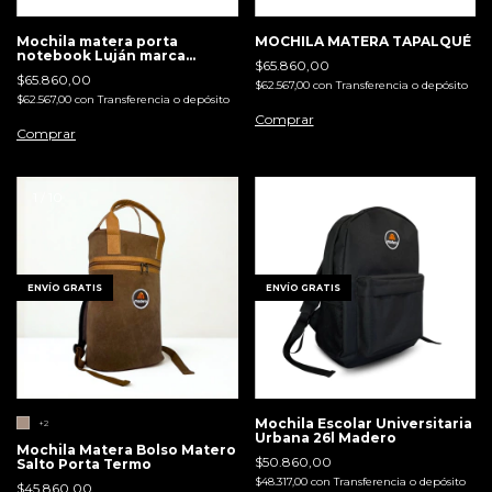
Mochila matera porta
MOCHILA MATERA TAPALQUÉ
notebook Luján marca
$65.860,00
madero
$65.860,00
$62.567,00
con
Transferencia o depósito
$62.567,00
con
Transferencia o depósito
1
/
10
1
/
4
ENVÍO GRATIS
ENVÍO GRATIS
Mochila Escolar Universitaria
+2
Urbana 26l Madero
Mochila Matera Bolso Matero
$50.860,00
Salto Porta Termo
$48.317,00
con
Transferencia o depósito
$45.860,00